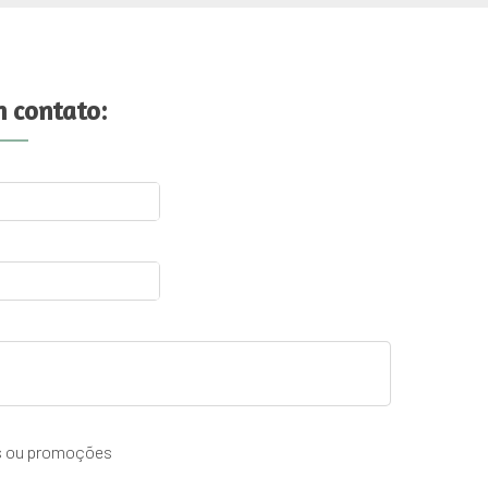
m contato:
as ou promoções