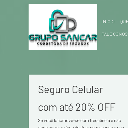
INÍCIO
QU
FALE CONOS
Seguro Celular
com até 20% OFF
Se você locomove-se com frequência e não
pode correr o risco de ficar sem acesso a sua