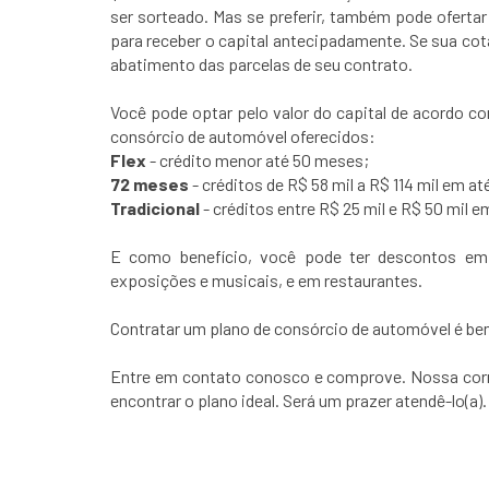
ser sorteado. Mas se preferir, também pode ofert
para receber o capital antecipadamente. Se sua cota
abatimento das parcelas de seu contrato.
Você pode optar pelo valor do capital de acordo co
consórcio de automóvel oferecidos:
Flex
- crédito menor até 50 meses;
72 meses
- créditos de R$ 58 mil a R$ 114 mil em a
Tradicional
- créditos entre R$ 25 mil e R$ 50 mil 
E como benefício, você pode ter descontos em 
exposições e musicais, e em restaurantes.
Contratar um plano de consórcio de automóvel é be
Entre em contato conosco e comprove. Nossa corret
encontrar o plano ideal. Será um prazer atendê-lo(a).