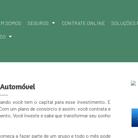
EM SOMOS
SEGUROS
CONTRATE ONLINE
SOLUÇÕES 
CO
o Automóvel
quando você tem o capital para esse investimento. E
 Com um plano de consórcio é assim: você contrata e
ento. Você investe e sabe que transformar seu sonho
 começa a fazer parte de um grupo e todo o mês pode